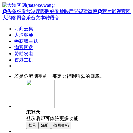
头条好看放映厅
哔哩好看放映厅
贺锡建微博
荐片影视官网
大淘客网音乐台
文本转语音
万商云集
大淘客券
获取主题
淘客网盘
赞助发电
香港主机
若是你所期望的，那定会得到强烈的回应。
未登录
登录后即可体验更多功能
登录
注册
找回密码