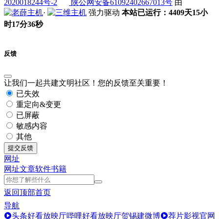
2020018244号-2
陕公网安备61092402667013号
由
·
强力驱动
本站已运行：4409天15小
时17分36秒
反馈
让我们一起共建文明社区！您的反馈至关重要！
已失效
重定向&变更
已屏蔽
敏感内容
其他
提交反馈
网址
网址
文章
软件
书籍
返回顶部
首页
导航
头条好看放映厅
哔哩好看放映厅
贺锡建微博
荐片影视官网