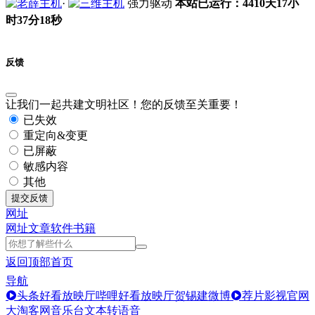
·
强力驱动
本站已运行：4410天17小
时37分18秒
反馈
让我们一起共建文明社区！您的反馈至关重要！
已失效
重定向&变更
已屏蔽
敏感内容
其他
提交反馈
网址
网址
文章
软件
书籍
返回顶部
首页
导航
头条好看放映厅
哔哩好看放映厅
贺锡建微博
荐片影视官网
大淘客网音乐台
文本转语音