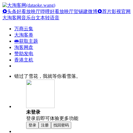
头条好看放映厅
哔哩好看放映厅
贺锡建微博
荐片影视官网
大淘客网音乐台
文本转语音
万商云集
大淘客券
获取主题
淘客网盘
赞助发电
香港主机
错过了雪花，我就等你看雪落。
未登录
登录后即可体验更多功能
登录
注册
找回密码