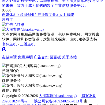
国内外前沿科技资讯，以独家视角、全面深入探索科技与商业
的未来，致力于成为优秀的数字产业信息服务平台。
0
306
0
自媒体
# 互联网创业
# 产业数字化
# 人工智能
没有了
大淘客网收集精品网络免费资源、包括免费视频、网盘搜索、
软件、网站和各类资源，欢迎前来探索。 主机|服务器支持：
老薛主机
·
三维主机
友链申请
免责声明
广告合作
留言板
关于本站
扫码加QQ
微信服务号
微信订阅号
Copyright © 2020-2026
大淘客网(dataoke.wang)
陕ICP备
2020018244号-2
陕公网安备61092402667013号
由