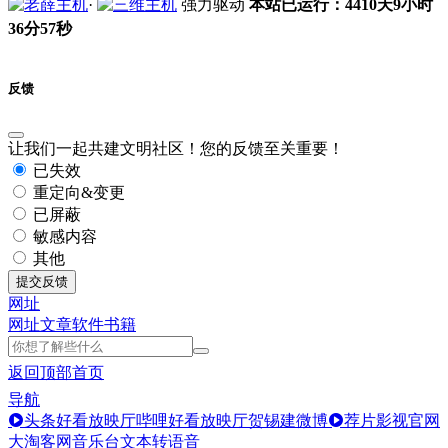
·
强力驱动
本站已运行：4410天9小时
36分57秒
反馈
让我们一起共建文明社区！您的反馈至关重要！
已失效
重定向&变更
已屏蔽
敏感内容
其他
提交反馈
网址
网址
文章
软件
书籍
返回顶部
首页
导航
头条好看放映厅
哔哩好看放映厅
贺锡建微博
荐片影视官网
大淘客网音乐台
文本转语音