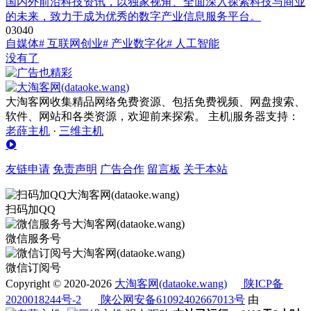
国内外前沿科技资讯，以独家视角、全面深入探索科技与商业
的未来，致力于成为优秀的数字产业信息服务平台。
0
304
0
自媒体
# 互联网创业
# 产业数字化
# 人工智能
没有了
大淘客网收集精品网络免费资源、包括免费视频、网盘搜索、
软件、网站和各类资源，欢迎前来探索。 主机|服务器支持：
老薛主机
·
三维主机
友链申请
免责声明
广告合作
留言板
关于本站
扫码加QQ
微信服务号
微信订阅号
Copyright © 2020-2026
大淘客网(dataoke.wang)
陕ICP备
2020018244号-2
陕公网安备61092402667013号
由