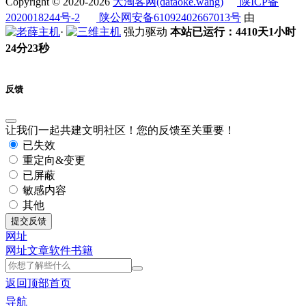
Copyright © 2020-2026
大淘客网(dataoke.wang)
陕ICP备
2020018244号-2
陕公网安备61092402667013号
由
·
强力驱动
本站已运行：4410天1小时
24分23秒
反馈
让我们一起共建文明社区！您的反馈至关重要！
已失效
重定向&变更
已屏蔽
敏感内容
其他
提交反馈
网址
网址
文章
软件
书籍
返回顶部
首页
导航