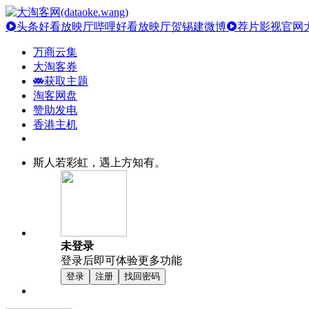
头条好看放映厅
哔哩好看放映厅
贺锡建微博
荐片影视官网
万商云集
大淘客券
获取主题
淘客网盘
赞助发电
香港主机
斯人若彩虹，遇上方知有。
未登录
登录后即可体验更多功能
登录
注册
找回密码