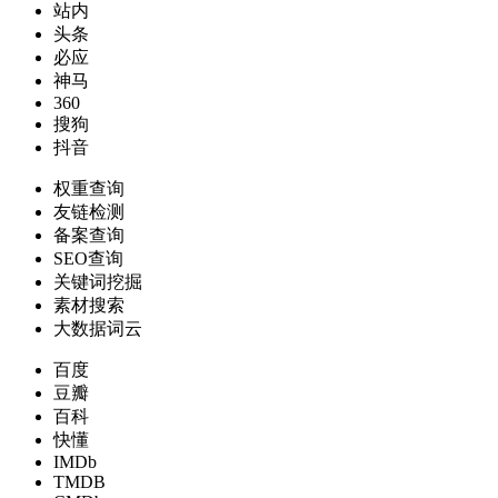
站内
头条
必应
神马
360
搜狗
抖音
权重查询
友链检测
备案查询
SEO查询
关键词挖掘
素材搜索
大数据词云
百度
豆瓣
百科
快懂
IMDb
TMDB