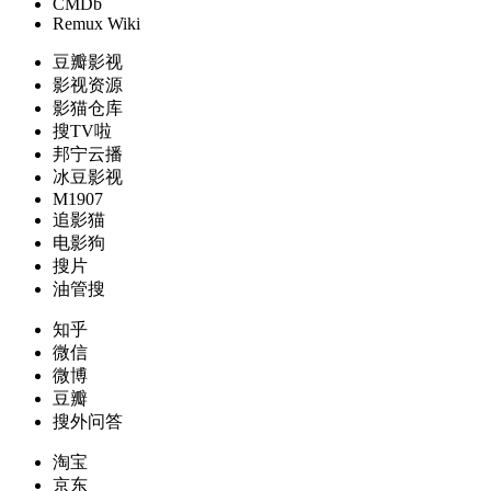
CMDb
Remux Wiki
豆瓣影视
影视资源
影猫仓库
搜TV啦
邦宁云播
冰豆影视
M1907
追影猫
电影狗
搜片
油管搜
知乎
微信
微博
豆瓣
搜外问答
淘宝
京东