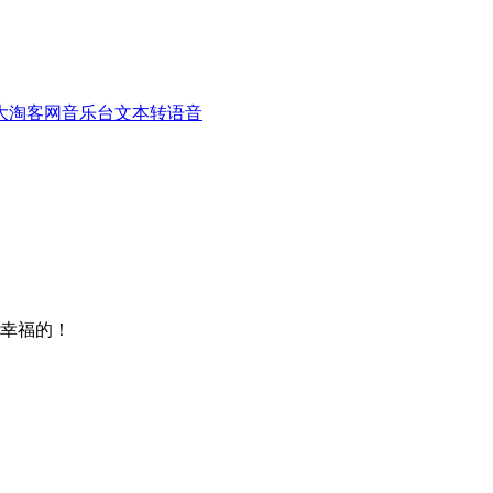
大淘客网音乐台
文本转语音
幸福的！